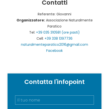
Contatti
Referente: Giovanni
Organizzatore:
Associazione Naturalmente
Paratico
Tel:
+39 035 310581 (ore pasti)
Cell:
+39 338 1397736
naturalmenteparatico2016@gmail.com
Facebook
Contatta l'infopoint
N
o
m