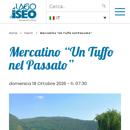
Search
SEARCH
for:
IT
>
>
Home
Eventi
Mercatino “Un Tuffo nel Passato”
Mercatino “Un Tuffo
nel Passato”
domenica 18 Ottobre 2026 - h. 07:30