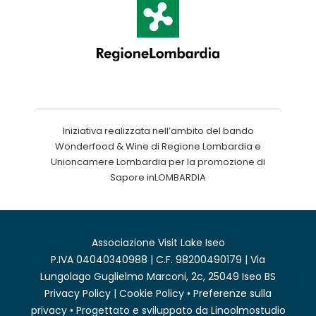
Iniziativa realizzata nell’ambito del bando
Wonderfood & Wine di Regione Lombardia e
Unioncamere Lombardia per la promozione di
Sapore inLOMBARDIA
Associazione Visit Lake Iseo
P.IVA 04040340988 | C.F. 98200490179 | Via
Lungolago Guglielmo Marconi, 2c, 25049 Iseo BS
Privacy Policy
|
Cookie Policy
•
Preferenze sulla
privacy
• Progettato e sviluppato da
Linoolmostudio