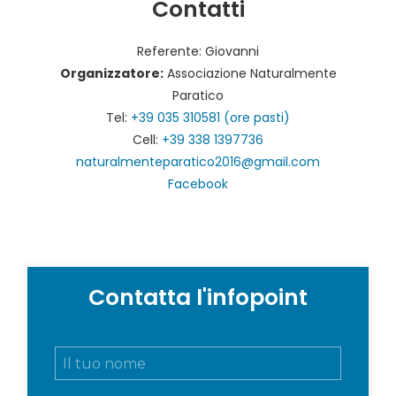
Contatti
Referente: Giovanni
Organizzatore:
Associazione Naturalmente
Paratico
Tel:
+39 035 310581 (ore pasti)
Cell:
+39 338 1397736
naturalmenteparatico2016@gmail.com
Facebook
Contatta l'infopoint
N
o
m