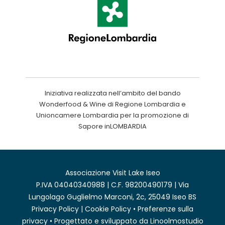
Iniziativa realizzata nell’ambito del bando
Wonderfood & Wine di Regione Lombardia e
Unioncamere Lombardia per la promozione di
Sapore inLOMBARDIA
Associazione Visit Lake Iseo
P.IVA 04040340988 | C.F. 98200490179 | Via
Lungolago Guglielmo Marconi, 2c, 25049 Iseo BS
Privacy Policy
|
Cookie Policy
•
Preferenze sulla
privacy
• Progettato e sviluppato da
Linoolmostudio