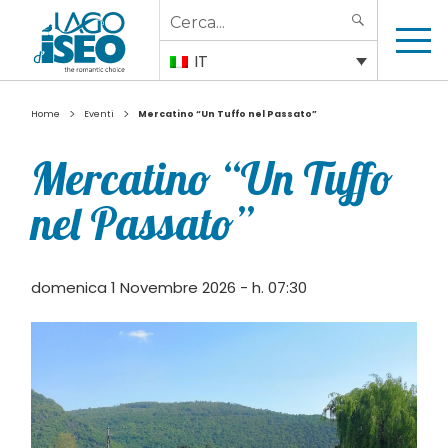
Search
SEARCH
for:
IT
>
>
Home
Eventi
Mercatino “Un Tuffo nel Passato”
Mercatino “Un Tuffo
nel Passato”
domenica 1 Novembre 2026 - h. 07:30