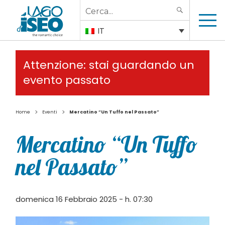
Search
SEARCH
for:
IT
Attenzione: stai guardando un
evento passato
>
>
Home
Eventi
Mercatino “Un Tuffo nel Passato”
Mercatino “Un Tuffo
nel Passato”
domenica 16 Febbraio 2025 - h. 07:30