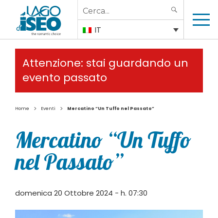
Search
SEARCH
for:
IT
Attenzione: stai guardando un
evento passato
>
>
Home
Eventi
Mercatino “Un Tuffo nel Passato”
Mercatino “Un Tuffo
nel Passato”
domenica 20 Ottobre 2024 - h. 07:30