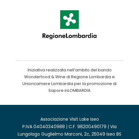
Iniziativa realizzata nell’ambito del bando
Wonderfood & Wine di Regione Lombardia e
Unioncamere Lombardia per la promozione di
Sapore inLOMBARDIA
Associazione Visit Lake Iseo
P.IVA 04040340988 | C.F. 98200490179 | Via
Lungolago Guglielmo Marconi, 2c, 25049 Iseo BS