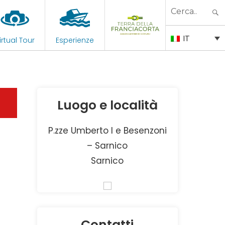
Search
for:
IT
irtual Tour
Esperienze
Luogo e località
P.zze Umberto I e Besenzoni
– Sarnico
Sarnico
Contatti