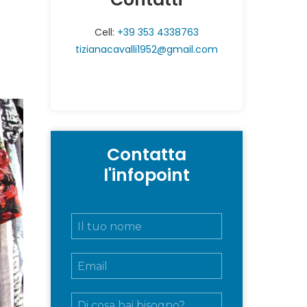
Cell:
+39 353 4338763
tizianacavalli1952@gmail.com
Contatta
l'infopoint
N
o
m
E
e
m
e
a
c
M
i
o