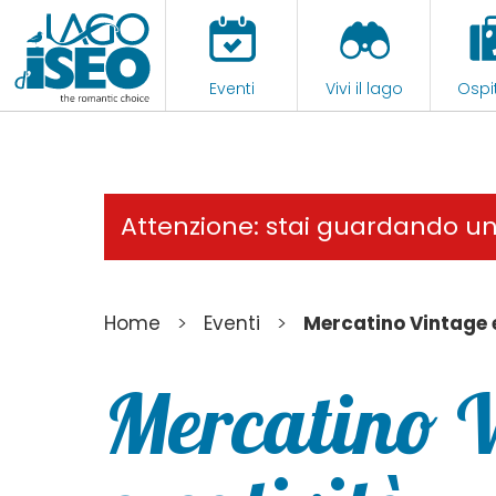
Eventi
Vivi il lago
Ospit
Attenzione: stai guardando u
>
>
Home
Eventi
Mercatino Vintage e
Mercatino V