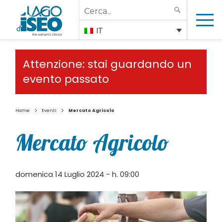
Search
SEARCH
for:
IT
Attenzione: stai guardando un
evento passato
>
>
Home
Eventi
Mercato Agricolo
Mercato Agricolo
domenica 14 Luglio 2024 - h. 09:00