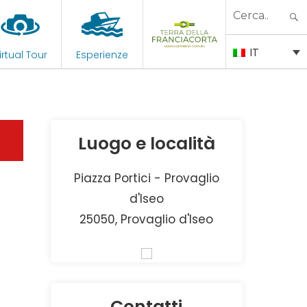
Search
for:
IT
irtual Tour
Esperienze
Luogo e località
Piazza Portici - Provaglio
d'Iseo
25050, Provaglio d'Iseo
Contatti