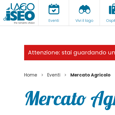
Eventi
Vivi il lago
Ospit
Attenzione: stai guardando u
>
>
Home
Eventi
Mercato Agricolo
Mercato Ag