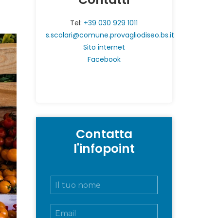
Tel:
+39 030 929 1011
s.scolari@comune.provagliodiseo.bs.it
Sito internet
Facebook
Contatta
l'infopoint
N
o
m
E
e
m