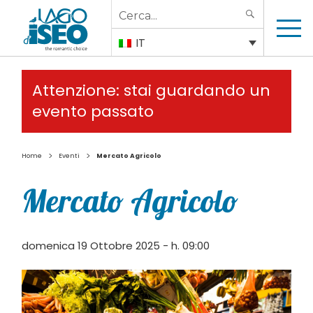
Search
SEARCH
for:
IT
Attenzione: stai guardando un
evento passato
>
>
Home
Eventi
Mercato Agricolo
Mercato Agricolo
domenica 19 Ottobre 2025 - h. 09:00