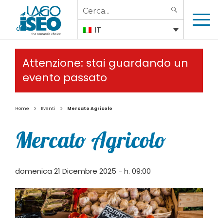
Search
SEARCH
for:
IT
Attenzione: stai guardando un
evento passato
>
>
Home
Eventi
Mercato Agricolo
Mercato Agricolo
domenica 21 Dicembre 2025 - h. 09:00