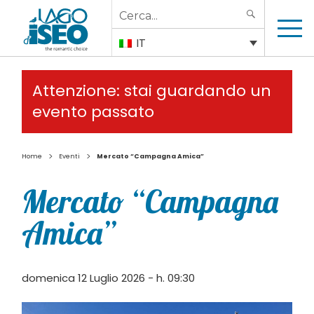
Search
SEARCH
for:
IT
Attenzione: stai guardando un
evento passato
>
>
Home
Eventi
Mercato “Campagna Amica”
Mercato “Campagna
Amica”
domenica 12 Luglio 2026 - h. 09:30