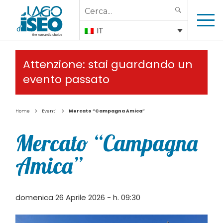
Search
SEARCH
for:
IT
Attenzione: stai guardando un
evento passato
>
>
Home
Eventi
Mercato “Campagna Amica”
Mercato “Campagna
Amica”
domenica 26 Aprile 2026 - h. 09:30