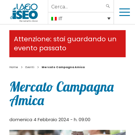
Search
SEARCH
for:
IT
Attenzione: stai guardando un
evento passato
>
>
Home
Eventi
Mercato Campagna Amica
Mercato Campagna
Amica
domenica 4 Febbraio 2024 - h. 09:00