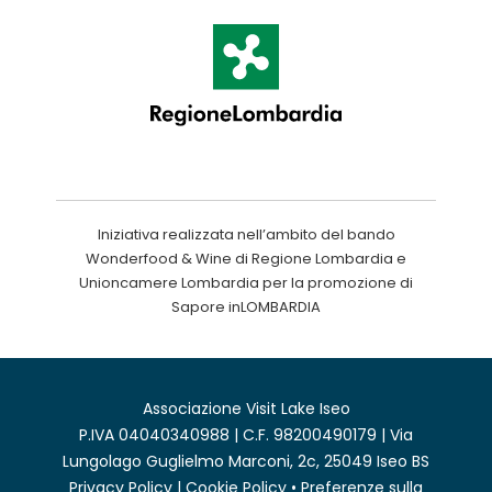
Iniziativa realizzata nell’ambito del bando
Wonderfood & Wine di Regione Lombardia e
Unioncamere Lombardia per la promozione di
Sapore inLOMBARDIA
Associazione Visit Lake Iseo
P.IVA 04040340988 | C.F. 98200490179 | Via
Lungolago Guglielmo Marconi, 2c, 25049 Iseo BS
Privacy Policy
|
Cookie Policy
•
Preferenze sulla