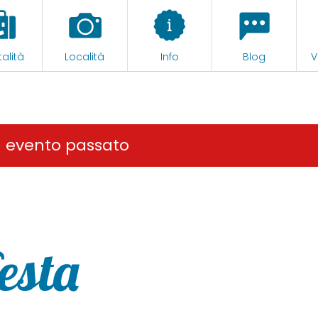
alità
Località
Info
Blog
V
n evento passato
esta