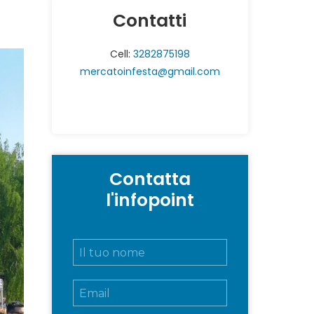
Contatti
Cell:
3282875198
mercatoinfesta@gmail.com
Contatta
l'infopoint
N
o
m
E
e
m
e
a