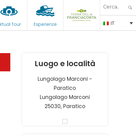
Search
for:
IT
irtual Tour
Esperienze
Luogo e località
Lungolago Marconi -
Paratico
Lungolago Marconi
25030, Paratico