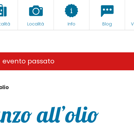
alità
Località
Info
Blog
V
n evento passato
olio
nzo all’olio