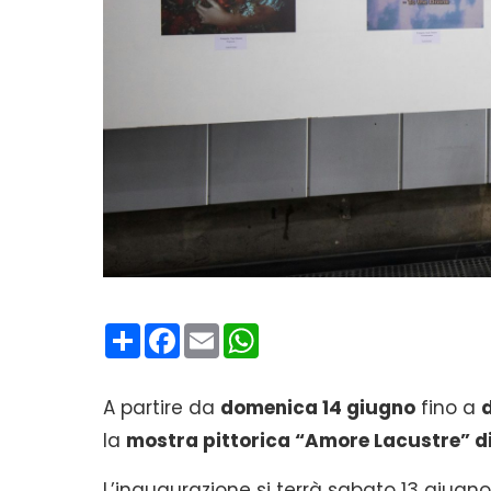
Condividi
Facebook
Email
WhatsApp
A partire da
domenica 14 giugno
fino a
la
mostra pittorica “Amore Lacustre” di
L’inaugurazione si terrà sabato 13 giugno 