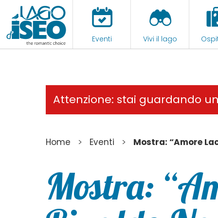
Eventi
Vivi il lago
Ospit
Attenzione: stai guardando u
>
>
Home
Eventi
Mostra: “Amore Lac
Mostra: “Am