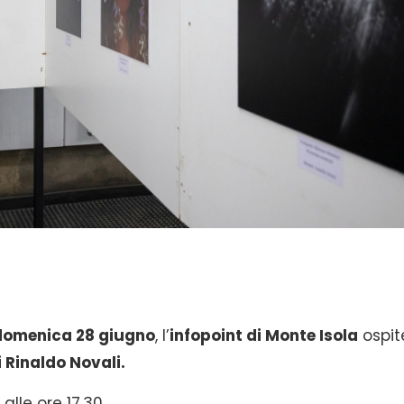
domenica 28 giugno
, l’
infopoint di Monte Isola
ospit
 Rinaldo Novali.
alle ore 17.30.