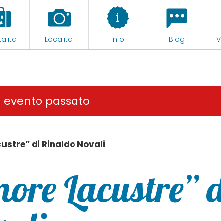
alità
Località
Info
Blog
V
n evento passato
ustre” di Rinaldo Novali
ore Lacustre” d