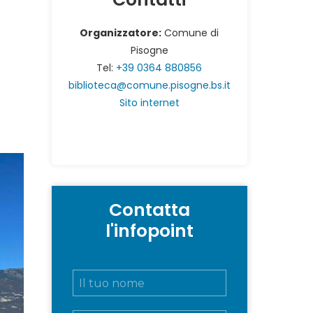
Organizzatore:
Comune di
Pisogne
Tel:
+39 0364 880856
biblioteca@comune.pisogne.bs.it
Sito internet
Contatta
l'infopoint
N
o
m