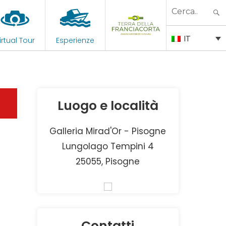
Search
for:
IT
irtual Tour
Esperienze
Luogo e località
Galleria Mirad'Or - Pisogne
Lungolago Tempini 4
25055, Pisogne
Contatti