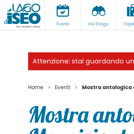
Eventi
Vivi il lago
Ospit
Attenzione: stai guardando u
>
>
Home
Eventi
Mostra antologica d
Mostra anto