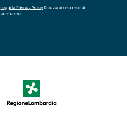
Leggi la Privacy Policy
Riceverai una mail di
conferma.