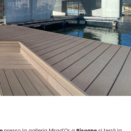
e
presso la galleria Mirad’Or a
Pisogne
si terrà la