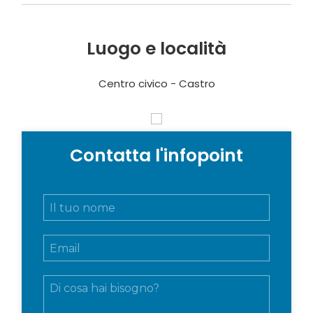
Luogo e località
Centro civico - Castro
Contatta l'infopoint
N
o
m
E
e
m
e
a
c
M
i
o
e
l
g
s
*
n