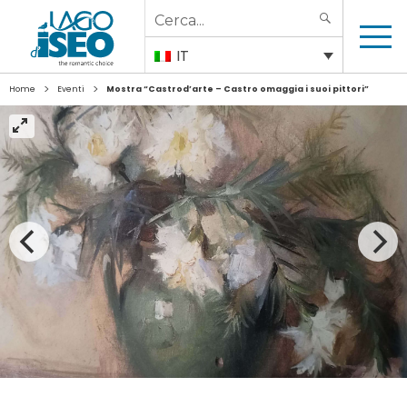
Search
SEARCH
for:
IT
>
>
Home
Eventi
Mostra “Castrod’arte – Castro omaggia i suoi pittori”