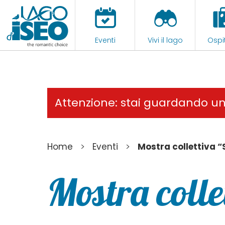
Eventi
Vivi il lago
Ospit
Attenzione: stai guardando u
>
>
Home
Eventi
Mostra collettiva “
Mostra colle