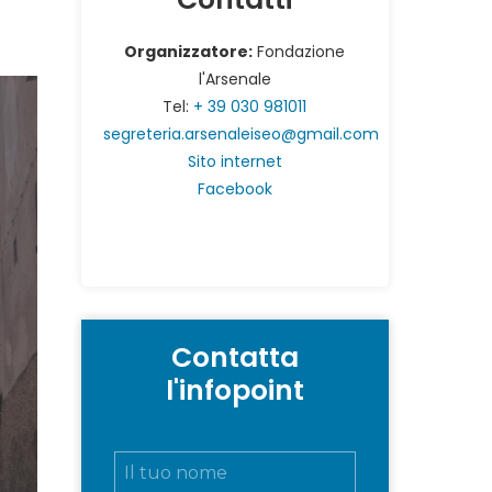
Organizzatore:
Fondazione
l'Arsenale
Tel:
+ 39 030 981011
segreteria.arsenaleiseo@gmail.com
Sito internet
Facebook
Contatta
l'infopoint
N
o