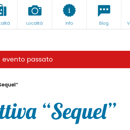
alità
Località
Info
Blog
V
n evento passato
Sequel”
ttiva “Sequel”