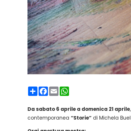
Condividi
Facebook
Email
WhatsApp
Da sabato 6 aprile a domenica 21 aprile
,
contemporanea
“Storie”
di Michela Buell
Orai apertura mostra: