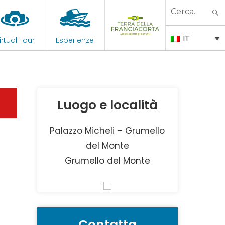
Search
for:
IT
irtual Tour
Esperienze
Luogo e località
Palazzo Micheli – Grumello
del Monte
Grumello del Monte
Contatta