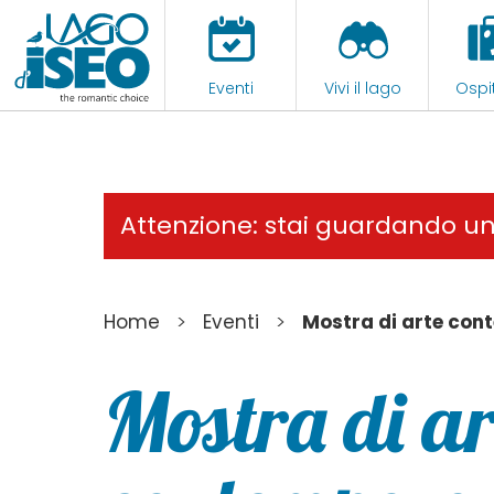
Eventi
Vivi il lago
Ospit
Attenzione: stai guardando u
>
>
Home
Eventi
Mostra di arte con
Mostra di ar