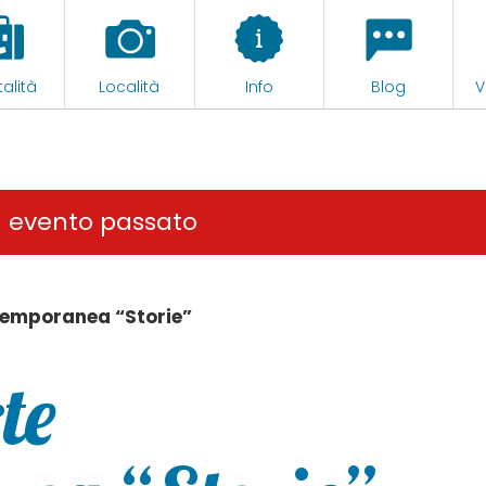
alità
Località
Info
Blog
V
n evento passato
temporanea “Storie”
te