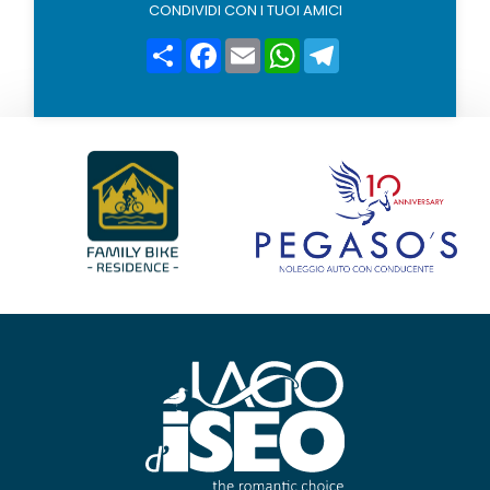
i
CONDIVIDI CON I TUOI AMICI
c
y
Condividi
Facebook
Email
WhatsApp
Telegram
*