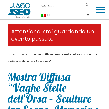
Search
SEARCH
for:
IT
Attenzione: stai guardando un
evento passato
>
>
Home
Eventi
Mostra Diffusa “Vaghe Stelle dell’Orsa – Sculture
tra Sogno, Memoria e Paesaggio”
Mostra Diffusa
“Vaghe Stelle
dell’Orsa – Sculture