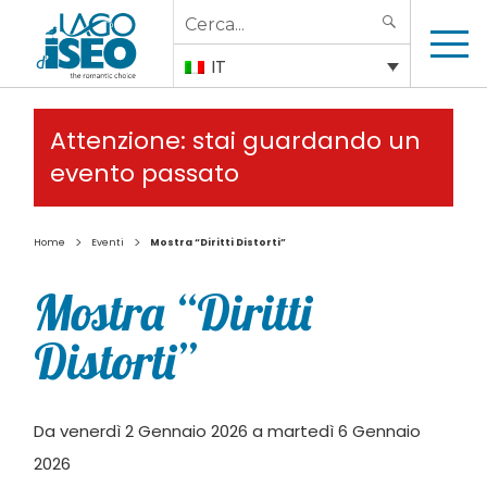
Search
SEARCH
for:
IT
Attenzione: stai guardando un
evento passato
>
>
Home
Eventi
Mostra “Diritti Distorti”
Mostra “Diritti
Distorti”
Da venerdì 2 Gennaio 2026 a martedì 6 Gennaio
2026