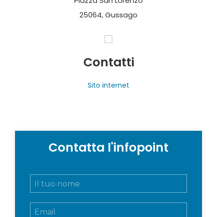
Piazza San Lorenzo
25064, Gussago
Contatti
Sito internet
Contatta l'infopoint
N
o
m
E
e
m