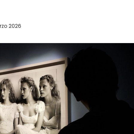
e”
rzo 2026