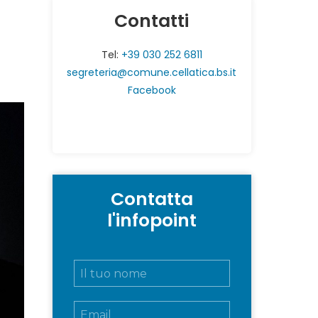
Contatti
Tel:
+39 030 252 6811
segreteria@comune.cellatica.bs.it
Facebook
Contatta
l'infopoint
N
o
m
E
e