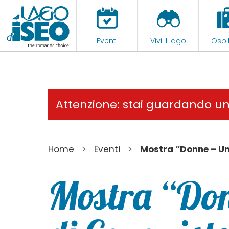
Eventi
Vivi il lago
Ospit
Attenzione: stai guardando u
>
>
Home
Eventi
Mostra “Donne – Un
Mostra “Don