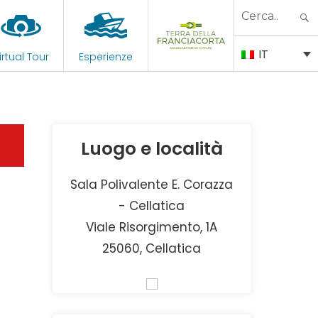
Search
for:
IT
irtual Tour
Esperienze
Luogo e località
Sala Polivalente E. Corazza
- Cellatica
Viale Risorgimento, 1A
25060, Cellatica