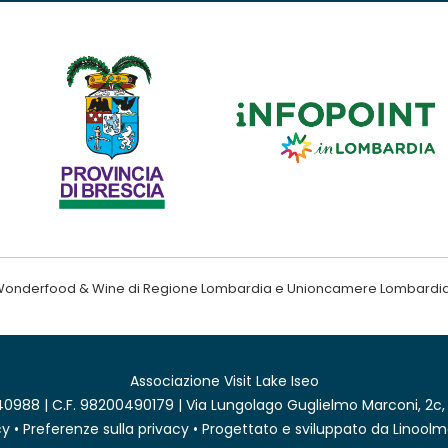
ndo Wonderfood & Wine di Regione Lombardia e Unioncamere Lombardi
Associazione Visit Lake Iseo
0988 | C.F. 98200490179 | Via Lungolago Guglielmo Marconi, 2c,
cy
•
Preferenze sulla privacy
• Progettato e sviluppato da
Linoolm