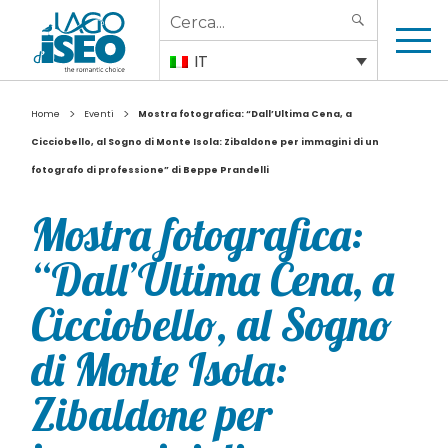
Search
SEARCH
for:
IT
>
>
Home
Eventi
Mostra fotografica: “Dall’Ultima Cena, a
Cicciobello, al Sogno di Monte Isola: Zibaldone per immagini di un
fotografo di professione” di Beppe Prandelli
Mostra fotografica:
“Dall’Ultima Cena, a
Cicciobello, al Sogno
di Monte Isola:
Zibaldone per