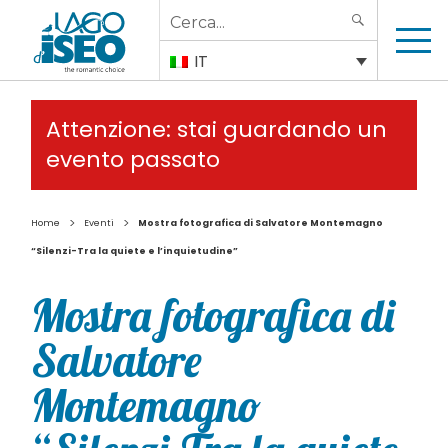
Search
SEARCH
for:
IT
Attenzione: stai guardando un
evento passato
>
>
Home
Eventi
Mostra fotografica di Salvatore Montemagno
“Silenzi-Tra la quiete e l’inquietudine”
Mostra fotografica di
Salvatore
Montemagno