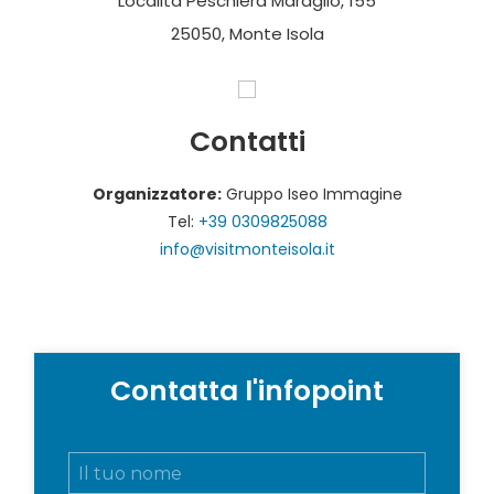
Località Peschiera Maraglio, 155
25050, Monte Isola
Contatti
Organizzatore:
Gruppo Iseo Immagine
Tel:
+39 0309825088
info@visitmonteisola.it
Contatta l'infopoint
N
o