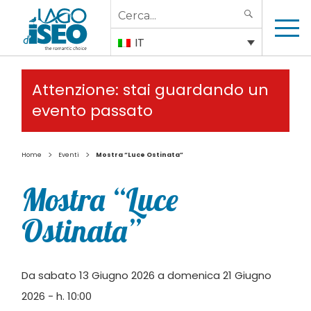
Search
SEARCH
for:
IT
Attenzione: stai guardando un
evento passato
>
>
Home
Eventi
Mostra “Luce Ostinata”
Mostra “Luce
Ostinata”
Da sabato 13 Giugno 2026 a domenica 21 Giugno
2026 - h. 10:00