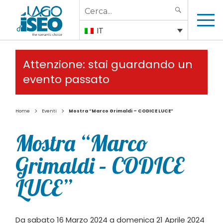
Search
SEARCH
for:
IT
Attenzione: stai guardando un
evento passato
>
>
Home
Eventi
Mostra “Marco Grimaldi – CODICE LUCE”
Mostra “Marco
Grimaldi – CODICE
LUCE”
Da sabato 16 Marzo 2024 a domenica 21 Aprile 2024