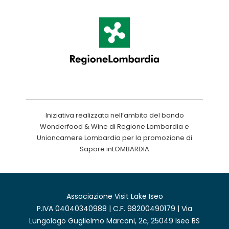
Iniziativa realizzata nell’ambito del bando
Wonderfood & Wine di Regione Lombardia e
Unioncamere Lombardia per la promozione di
Sapore inLOMBARDIA
Associazione Visit Lake Iseo
P.IVA 04040340988 | C.F. 98200490179 | Via
Lungolago Guglielmo Marconi, 2c, 25049 Iseo BS