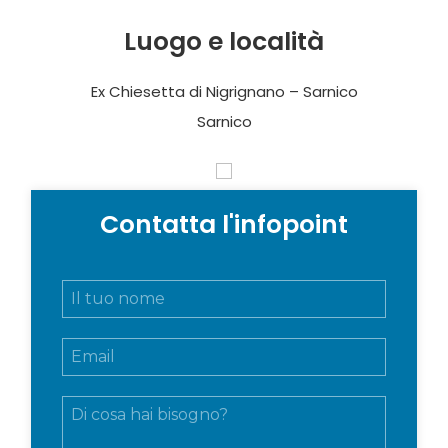
Luogo e località
Ex Chiesetta di Nigrignano – Sarnico
Sarnico
Contatta l'infopoint
N
o
m
E
e
m
e
a
c
M
i
o
e
l
g
s
*