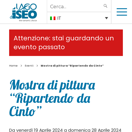
Search
SEARCH
for:
IT
Attenzione: stai guardando un
evento passato
>
>
Home
Eventi
Mostra di pittura “Ripartendo da Cinto”
Mostra di pittura
“Ripartendo da
Cinto”
Da venerdì 19 Aprile 2024 a domenica 28 Aprile 2024