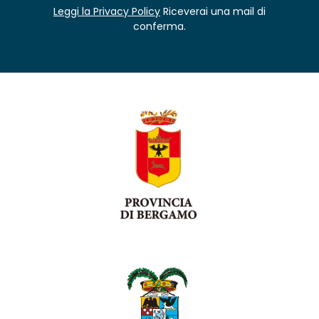
Leggi la Privacy Policy
Riceverai una mail di
conferma.