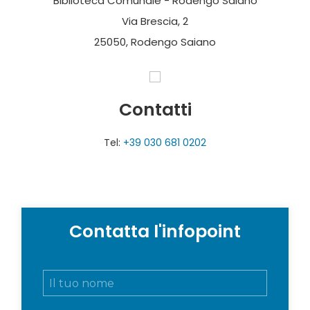
Biblioteca Comunale - Rodengo Saiano
Via Brescia, 2
25050, Rodengo Saiano
Contatti
Tel:
+39 030 681 0202
Contatta l'infopoint
N
o
m