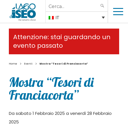
Search
SEARCH
for:
IT
Attenzione: stai guardando un
evento passato
>
>
Home
Eventi
Mostra “Tesori di Franciacorta”
Mostra “Tesori di
Franciacorta”
Da sabato 1 Febbraio 2025 a venerdì 28 Febbraio
2025