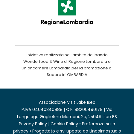
Iniziativa realizzata nell’ambito del bando
Wonderfood & Wine di Regione Lombardia e
Unioncamere Lombardia per la promozione di
Sapore inLOMBARDIA
Associazione Visit Lake Iseo
P.IVA 04040340988 | C.F. 98200490179 | Via
Lungolago Guglielmo Marconi, 2c, 25049 Iseo BS
Privacy Policy
|
Cookie Policy
•
Preferenze sulla
privacy
• Progettato e sviluppato da
Linoolmostudio