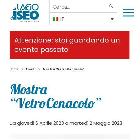
Search
SEARCH
for:
IT
Attenzione: stai guardando un
evento passato
>
>
Home
Eventi
Mostra “VetroCenacolo”
Mostra
“VetroCenacolo”
Da giovedì 6 Aprile 2023 a martedì 2 Maggio 2023