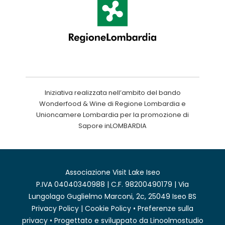
Iniziativa realizzata nell’ambito del bando
Wonderfood & Wine di Regione Lombardia e
Unioncamere Lombardia per la promozione di
Sapore inLOMBARDIA
Associazione Visit Lake Iseo
P.IVA 04040340988 | C.F. 98200490179 | Via
Lungolago Guglielmo Marconi, 2c, 25049 Iseo BS
Privacy Policy
|
Cookie Policy
•
Preferenze sulla
privacy
• Progettato e sviluppato da
Linoolmostudio