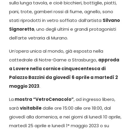
sulla lunga tavola, e cioè bicchieri, bottiglie, piatti,
pani, trote, gamberi rossi di fiume, agnello, sono
stati riprodotti in vetro soffiato dall’artista
Silvano
Signoretto
, uno degli ultimi e grandi protagonisti
dell’arte vetraria di Murano.
Un’opera unica al mondo, già esposta nella
cattedrale di Notre-Dame a Strasburgo,
approda
a Lovere nella cornice cinquecentesca di
Palazzo Bazzini
da giovedì 6 aprile a martedì 2
maggio 2023
.
La
mostra “VetroCenacolo”
, ad ingresso libero,
sarà
visitabile
dalle ore 15:00 alle ore 18:00, dal
giovedì alla domenica, e nei giorni di lunedì 10 aprile,
martedì 25 aprile e lunedì 1° maggio 2023 o su