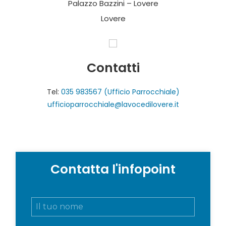
Palazzo Bazzini – Lovere
Lovere
Contatti
Tel:
035 983567 (Ufficio Parrocchiale)
ufficioparrocchiale@lavocedilovere.it
Contatta l'infopoint
N
o
m