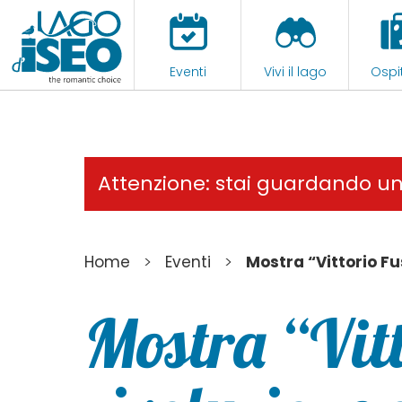
Eventi
Vivi il lago
Ospit
Attenzione: stai guardando u
>
>
Home
Eventi
Mostra “Vittorio Fus
Mostra “Vitt