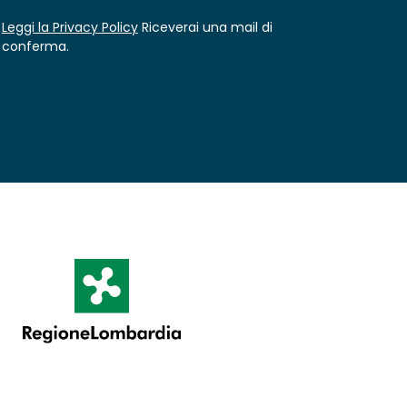
Leggi la Privacy Policy
Riceverai una mail di
conferma.