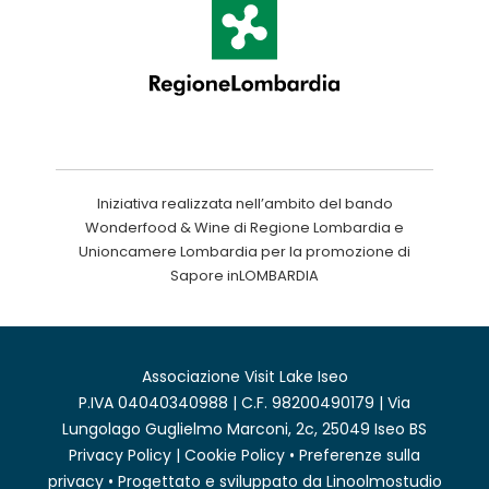
Iniziativa realizzata nell’ambito del bando
Wonderfood & Wine di Regione Lombardia e
Unioncamere Lombardia per la promozione di
Sapore inLOMBARDIA
Associazione Visit Lake Iseo
P.IVA 04040340988 | C.F. 98200490179 | Via
Lungolago Guglielmo Marconi, 2c, 25049 Iseo BS
Privacy Policy
|
Cookie Policy
•
Preferenze sulla
privacy
• Progettato e sviluppato da
Linoolmostudio