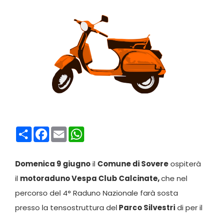
Condividi
Facebook
Email
WhatsApp
Domenica 9 giugno
il
Comune di Sovere
ospiterà
il
motoraduno Vespa Club Calcinate,
che nel
percorso del 4° Raduno Nazionale farà sosta
presso la tensostruttura del
Parco Silvestri
di per il