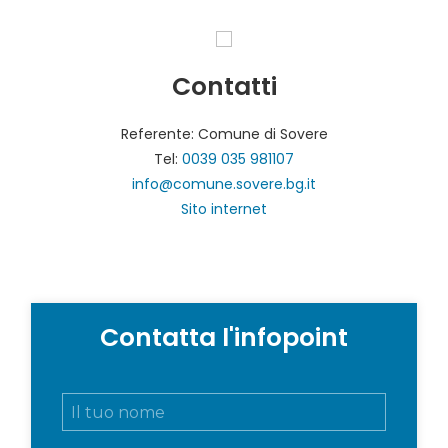
Contatti
Referente: Comune di Sovere
Tel:
0039 035 981107
info@comune.sovere.bg.it
Sito internet
Contatta l'infopoint
N
o
m