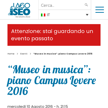
Search
SEARCH
for:
IT
Attenzione: stai guardando un
evento passato
>
>
Home
Eventi
“Museo in musica”: piano Campus Lovere 2016
“Museo in musica”:
piano Campus Lovere
2016
mercoledì 10 Agosto 2016 - h. 21:15