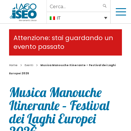
Search
SEARCH
for:
IT
Attenzione: stai guardando un
evento passato
>
>
Home
Eventi
Musica Manouche Itinerante – Festival dei Laghi
Europei 2026
Musica Manouche
Itinerante – Festival
dei Laghi Europei