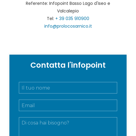
Referente: Infopoint Basso Lago d'Iseo e
Valcalepio
Tel:
+ 39 035 910900
info@prolocosarnico.it
Contatta l'infopoint
N
o
m
E
e
m
e
a
c
M
i
o
e
l
g
s
*
n