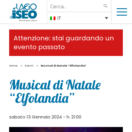
Search
SEARCH
for:
IT
Attenzione: stai guardando un
evento passato
>
>
Home
Eventi
Musical di Natale “Elfolandia”
Musical di Natale
“Elfolandia”
sabato 13 Gennaio 2024 - h. 21:00