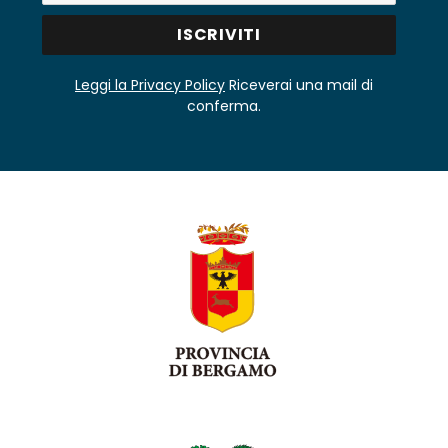
Leggi la Privacy Policy
Riceverai una mail di
conferma.