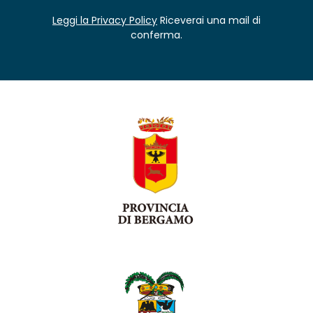
Leggi la Privacy Policy
Riceverai una mail di
conferma.