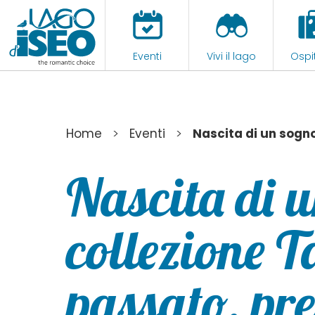
Eventi
Vivi il lago
Ospit
>
>
Home
Eventi
Nascita di un sogno
Nascita di u
collezione T
passato, pre