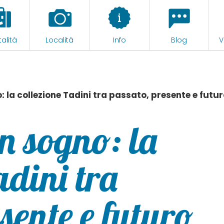
alità
Località
Info
Blog
V
: la collezione Tadini tra passato, presente e futu
n sogno: la
adini tra
sente e futuro