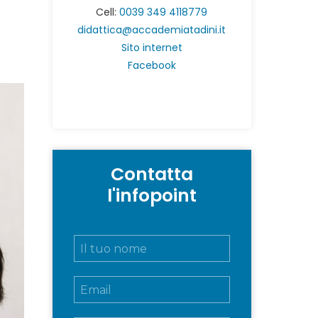
Cell:
0039 349 4118779
didattica@accademiatadini.it
Sito internet
Facebook
Contatta
l'infopoint
N
o
m
E
e
m
e
a
c