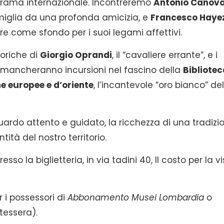
rama internazionale. Incontreremo
Antonio Canov
miglia da una profonda amicizia, e
Francesco Haye
e come sfondo per i suoi legami affettivi.
toriche di
Giorgio Oprandi
, il “cavaliere errante”, e i
 mancheranno incursioni nel fascino della
Bibliotec
e europee e d’oriente
, l’incantevole “oro bianco” del
uardo attento e guidato, la ricchezza di una tradizi
ità del nostro territorio.
resso la biglietteria, in via tadini 40, Il costo per la vi
 i possessori di
Abbonamento Musei Lombardia
o
tessera).