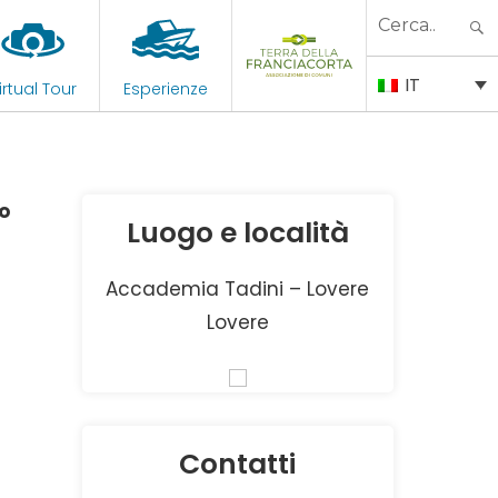
Search
for:
IT
irtual Tour
Esperienze
ro
Luogo e località
Accademia Tadini – Lovere
Lovere
Contatti