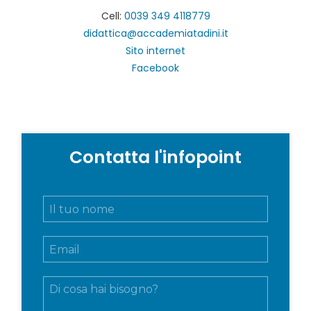
Cell:
0039 349 4118779
didattica@accademiatadini.it
Sito internet
Facebook
Contatta l'infopoint
N
o
m
E
e
m
e
a
c
M
i
o
e
l
g
s