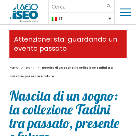
Search
SEARCH
for:
IT
Attenzione: stai guardando un
evento passato
>
>
Home
Eventi
Nascita di un sogno: la collezione Tadini tra
passato, presente e futuro
Nascita di un sogno:
la collezione Tadini
tra passato, presente