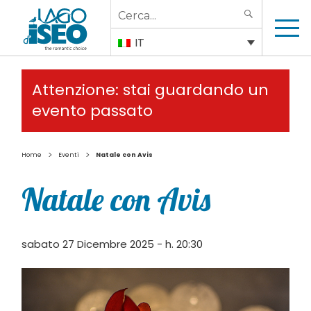
Search
SEARCH
for:
IT
Attenzione: stai guardando un
evento passato
>
>
Home
Eventi
Natale con Avis
Natale con Avis
sabato 27 Dicembre 2025 - h. 20:30