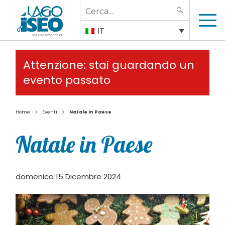
Search
SEARCH
for:
IT
Attenzione: stai guardando un
evento passato
>
>
Home
Eventi
Natale in Paese
Natale in Paese
domenica 15 Dicembre 2024