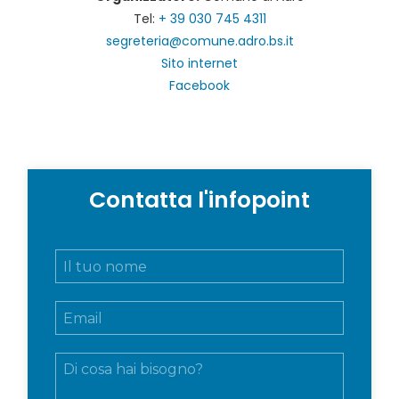
Tel:
+ 39 030 745 4311
segreteria@comune.adro.bs.it
Sito internet
Facebook
Contatta l'infopoint
N
o
m
E
e
m
e
a
c
M
i
o
e
l
g
s
*