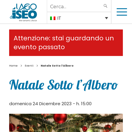
Search
SEARCH
for:
IT
Attenzione: stai guardando un
evento passato
>
>
Home
Eventi
Natale Sotto l’Albero
Natale Sotto l’Albero
domenica 24 Dicembre 2023 - h. 15:00