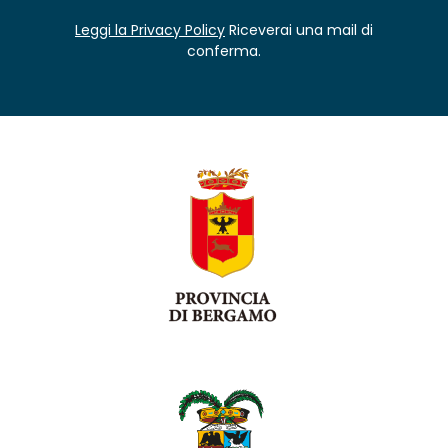
Leggi la Privacy Policy
Riceverai una mail di
conferma.