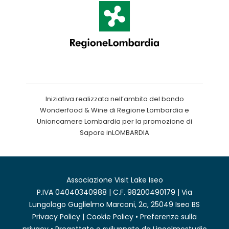
Iniziativa realizzata nell’ambito del bando
Wonderfood & Wine di Regione Lombardia e
Unioncamere Lombardia per la promozione di
Sapore inLOMBARDIA
Associazione Visit Lake Iseo
P.IVA 04040340988 | C.F. 98200490179 | Via
Lungolago Guglielmo Marconi, 2c, 25049 Iseo BS
Privacy Policy
|
Cookie Policy
•
Preferenze sulla