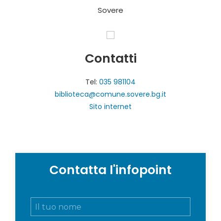
Sovere
Contatti
Tel:
035 981104
biblioteca@comune.sovere.bg.it
Sito internet
Contatta l'infopoint
N
o