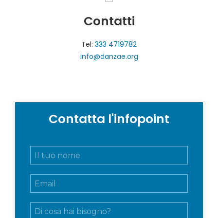
Contatti
Tel:
333 4719782
info@danzae.org
Contatta l'infopoint
N
o
m
E
e
m
e
a
c
M
i
o
e
l