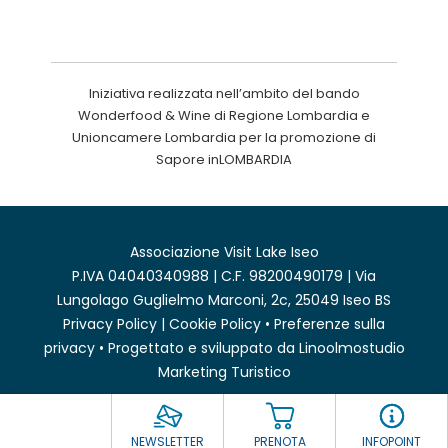
Iniziativa realizzata nell’ambito del bando
Wonderfood & Wine di Regione Lombardia e
Unioncamere Lombardia per la promozione di
Sapore inLOMBARDIA
Associazione Visit Lake Iseo
P.IVA 04040340988 | C.F. 98200490179 | Via
Lungolago Guglielmo Marconi, 2c, 25049 Iseo BS
Privacy Policy
|
Cookie Policy
•
Preferenze sulla
privacy
• Progettato e sviluppato da
Linoolmostudio
Marketing Turistico
NEWSLETTER
PRENOTA
INFOPOINT