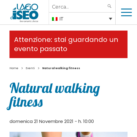
Search
SEARCH
for:
IT
Attenzione: stai guardando un
evento passato
>
>
Home
Eventi
Natural walking fitness
Natural walking
fitness
domenica 21 Novembre 2021 - h. 10:00