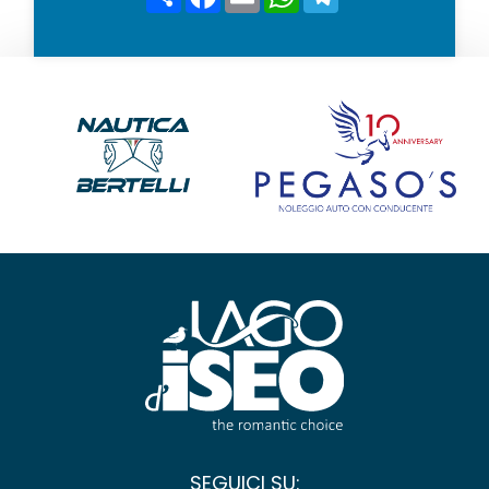
*
SEGUICI SU: