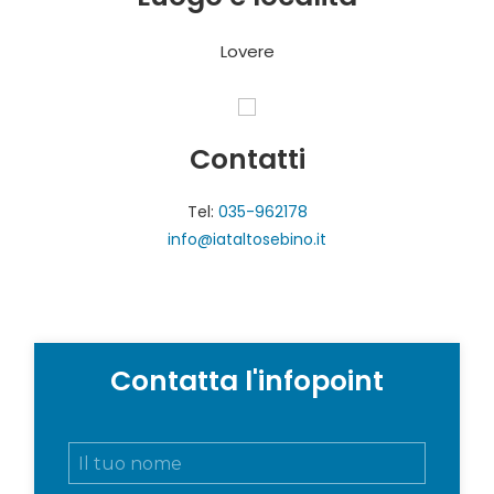
Lovere
Contatti
Tel:
035-962178
info@iataltosebino.it
Contatta l'infopoint
N
o