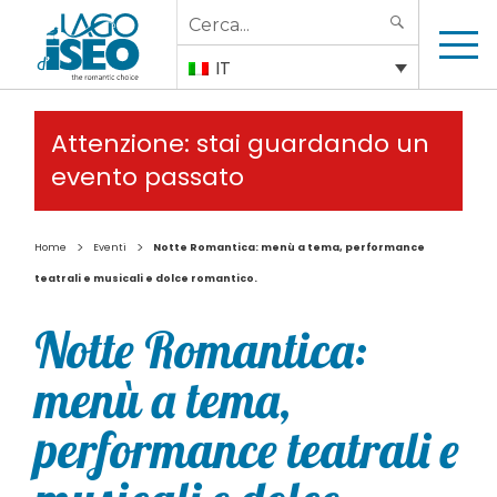
Search
SEARCH
for:
IT
Attenzione: stai guardando un
evento passato
>
>
Home
Eventi
Notte Romantica: menù a tema, performance
teatrali e musicali e dolce romantico.
Notte Romantica:
menù a tema,
performance teatrali e