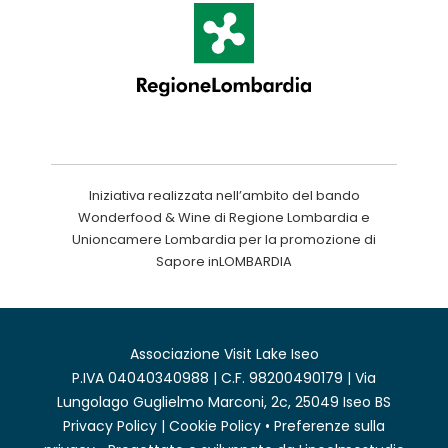
Iniziativa realizzata nell’ambito del bando
Wonderfood & Wine di Regione Lombardia e
Unioncamere Lombardia per la promozione di
Sapore inLOMBARDIA
Associazione Visit Lake Iseo
P.IVA 04040340988 | C.F. 98200490179 | Via
Lungolago Guglielmo Marconi, 2c, 25049 Iseo BS
Privacy Policy
|
Cookie Policy
•
Preferenze sulla