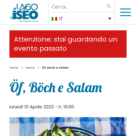
Search
SEARCH
for:
IT
Attenzione: stai guardando un
evento passato
>
>
Home
Eventi
Öf, Böch e Salam
Öf, Böch e Salam
lunedì 10 Aprile 2023 - h. 16:00