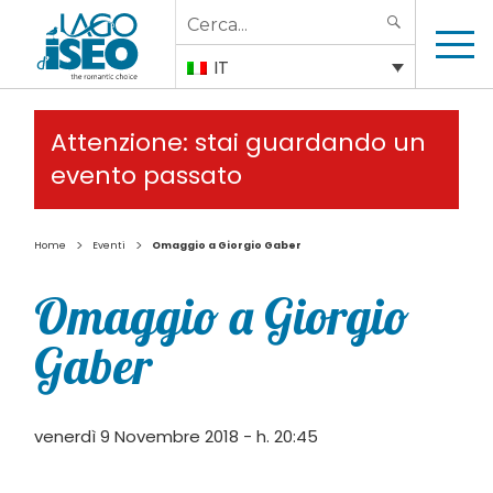
Search
SEARCH
for:
IT
Attenzione: stai guardando un
evento passato
>
>
Home
Eventi
Omaggio a Giorgio Gaber
Omaggio a Giorgio
Gaber
venerdì 9 Novembre 2018 - h. 20:45