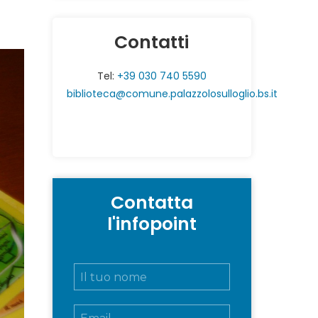
Contatti
Tel:
+39 030 740 5590
biblioteca@comune.palazzolosulloglio.bs.it
Contatta
l'infopoint
N
o
m
E
e