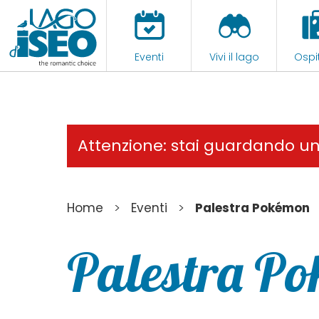
Eventi
Vivi il lago
Ospit
Attenzione: stai guardando u
>
>
Home
Eventi
Palestra Pokémon
Palestra P