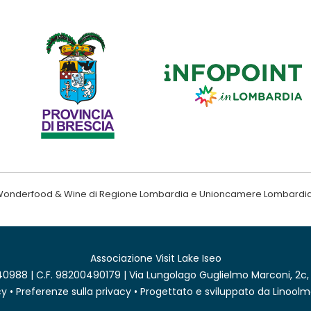
ndo Wonderfood & Wine di Regione Lombardia e Unioncamere Lombardi
Associazione Visit Lake Iseo
0988 | C.F. 98200490179 | Via Lungolago Guglielmo Marconi, 2c,
cy
•
Preferenze sulla privacy
• Progettato e sviluppato da
Linoolm