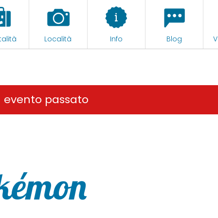
alità
Località
Info
Blog
V
n evento passato
okémon