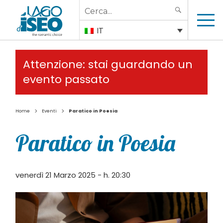
Search
SEARCH
for:
IT
Attenzione: stai guardando un
evento passato
>
>
Home
Eventi
Paratico in Poesia
Paratico in Poesia
venerdì 21 Marzo 2025 - h. 20:30